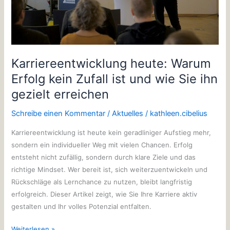
und
wie
Sie
ihn
gezielt
Karriereentwicklung heute: Warum
erreichen
Erfolg kein Zufall ist und wie Sie ihn
gezielt erreichen
Schreibe einen Kommentar
/
Aktuelles
/
kathleen.cibelius
Karriereentwicklung ist heute kein geradliniger Aufstieg mehr,
sondern ein individueller Weg mit vielen Chancen. Erfolg
entsteht nicht zufällig, sondern durch klare Ziele und das
richtige Mindset. Wer bereit ist, sich weiterzuentwickeln und
Rückschläge als Lernchance zu nutzen, bleibt langfristig
erfolgreich. Dieser Artikel zeigt, wie Sie Ihre Karriere aktiv
gestalten und Ihr volles Potenzial entfalten.
Weiterlesen »