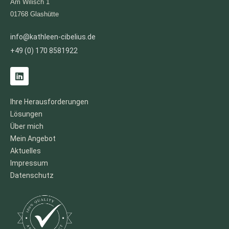
Am Wilisch 1
01768 Glashütte
info@kathleen-cibelius.de
+49 (0) 170 8581922
L
i
n
k
Ihre Herausforderungen
e
Lösungen
d
i
Über mich
n
Mein Angebot
Aktuelles
Impressum
Datenschutz