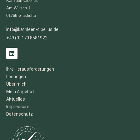
Kathleen Cibelius
Am Wilisch 1
01768 Glashütte
info@kathleen-cibelius.de
+49 (0) 170 8581922
L
i
n
k
Ihre Herausforderungen
e
Lösungen
d
i
Über mich
n
Mein Angebot
Aktuelles
Impressum
Datenschutz